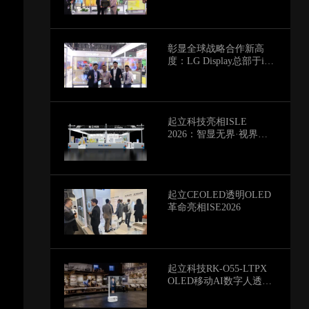
Micro-LED“场景渗透战”
彰显全球战略合作新高
度：LG Display总部于isle
2026现场为起立科技授
予“透明显示全球最佳战
略合作伙伴”荣誉
起立科技亮相ISLE
2026：智显无界·视界新
生，邀您共赴未来视界
起立CEOLED透明OLED
革命亮相ISE2026
起立科技RK-O55-LTPX
OLED移动AI数字人透明
屏荣获2025年度亚洲电子
信息产业产品创新奖