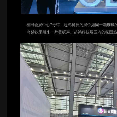
福田会展中心7号馆，起鸿科技的展位如同一颗璀璨
奇妙效果引来一片赞叹声。起鸿科技展区内的氛围