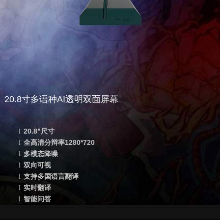
20.8寸多语种AI透明双面屏幕
20.8”
尺寸
l
全高清分辩率
1280*720
l
多模态降噪
l
双向可视
l
支持多国语言翻译
l
实时翻译
l
智能问答
l