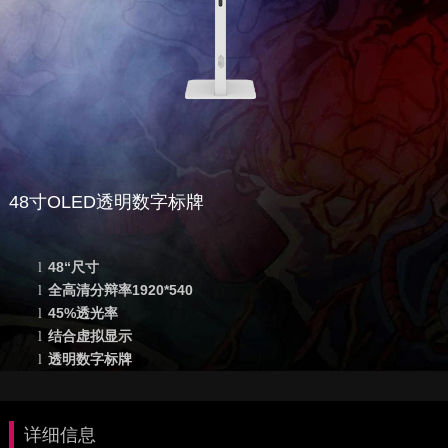
48寸OLED透明数字标牌
48
“尺寸
l
全高清分辩率
1920*540
l
45%
透光率
l
结合虚拟显示
l
透明数字标牌
l
详细信息