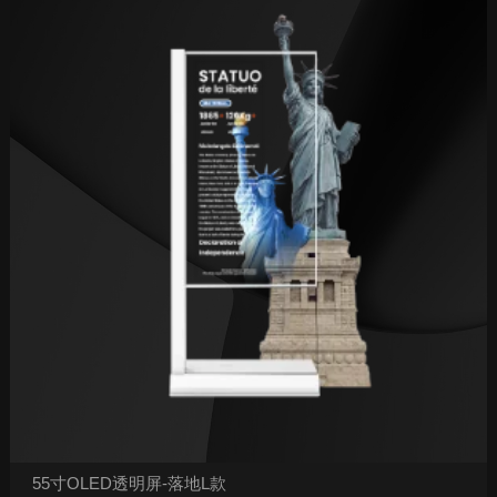
55寸OLED透明屏-落地L款