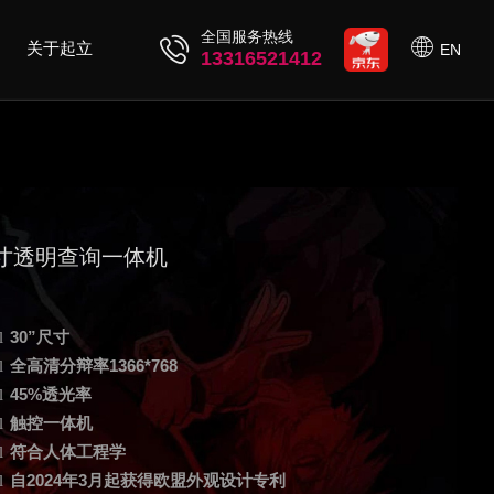
全国服务热线
关于起立
EN
13316521412
0寸透明查询一体机
30”
尺寸
l
全高清分辩率
1366*768
l
45%
透光率
l
触控一体机
l
符合人体工程学
l
自
2024
年
3
月起获得欧盟外观设计专利
l