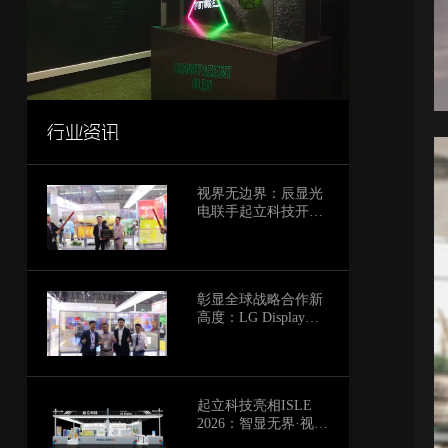
行业资讯
视界无边界：辰显光
电联手起立科技开启
透明Micro-LED“场景
渗透战”
彰显全球战略合作新
高度：LG Display总
部于isle 2026现场为
起立科技授予“透明显
示全球最佳战略合作
伙伴”荣誉
起立科技亮相ISLE
2026：智显无界·视界
新生，邀您共赴未来