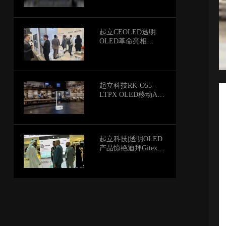
视界
起立CEOLED透明
OLED革命亮相
ISE2026
起立科技RK-O55-
LTPX OLED移动AI
数字人透明屏荣获
2025年度亚洲电子信
息产业产品创新奖
起立科技|透明OLED
产品惊艳迪拜Gitex展
会