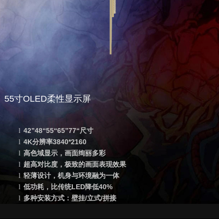
55寸OLED柔性显示屏
42”48
“
55
“
65
”
77
“尺寸
l
4K
分辨率
3840*2160
l
高色域显示，画面绚丽多彩
l
超高对比度，极致的画面表现效果
l
轻薄设计，机身与环境融为一体
l
低功耗，比传统
LED
降低
40%
l
多种安装方式：壁挂
/
立式
/
拼接
l