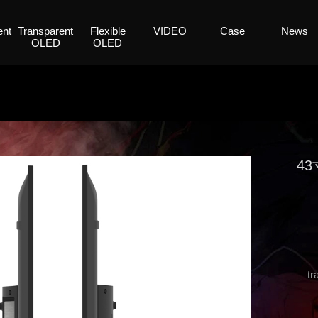
ent
Transparent
Flexible
VIDEO
Case
News
OLED
OLED
4
tr