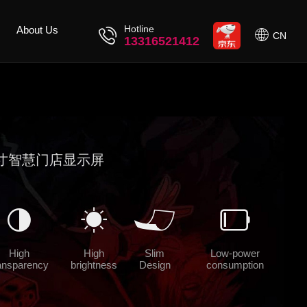
Hotline
About Us
CN
13316521412
3寸智慧门店显示屏
High
High
Slim
Low-power
ansparency
brightness
Design
consumption