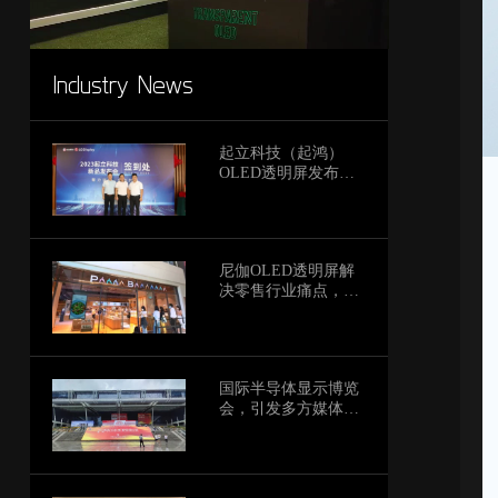
Industry News
起立科技（起鸿）
OLED透明屏发布会
圆满结束，嘉宾称赞
产品创新与未来愿景
尼伽OLED透明屏解
决零售行业痛点，激
发客户消费活力！
国际半导体显示博览
会，引发多方媒体自
发报道