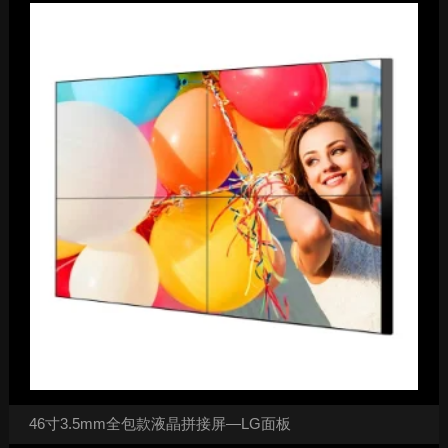
46寸3.5mm全包款液晶拼接屏—LG面板