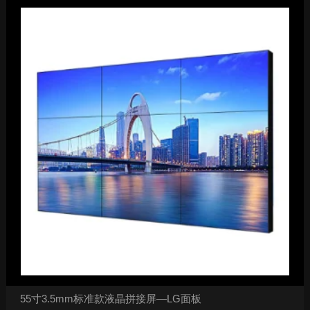
55寸3.5mm标准款液晶拼接屏—LG面板