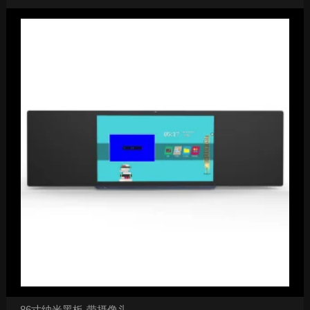
86寸纳米黑板-带摄像头