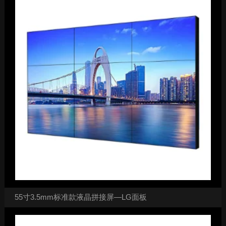
55寸3.5mm标准款液晶拼接屏—LG面板