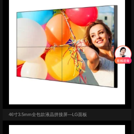
46寸3.5mm全包款液晶拼接屏—LG面板