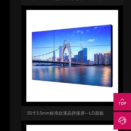
55寸3.5mm标准款液晶拼接屏—LG面板