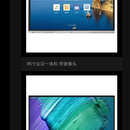
85寸会议一体机-带摄像头