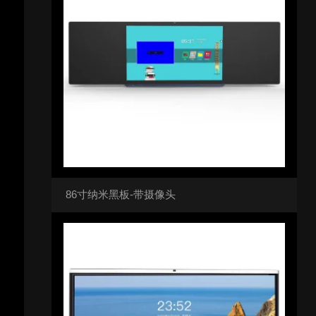
86寸纳米黑板-带摄像头