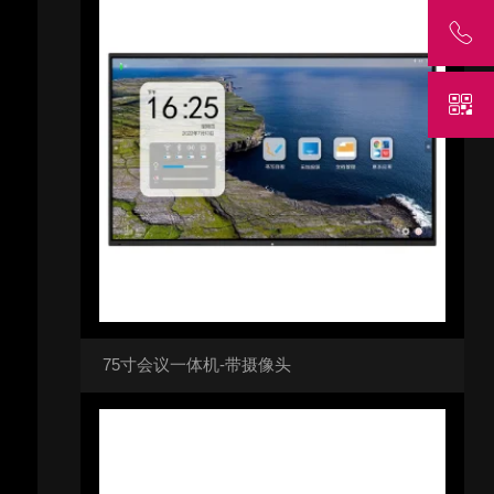
75寸会议一体机-带摄像头