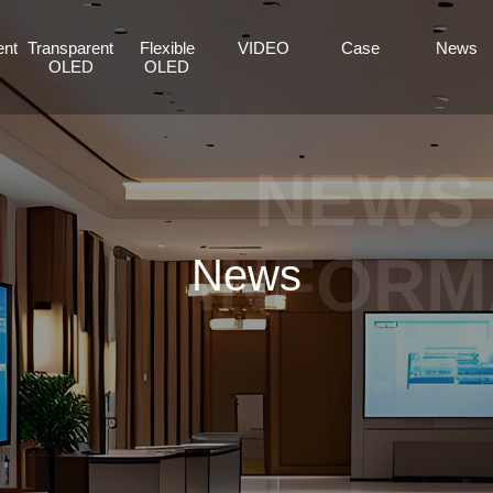
ent
Transparent
Flexible
VIDEO
Case
News
OLED
OLED
NEWS
INFORM
News