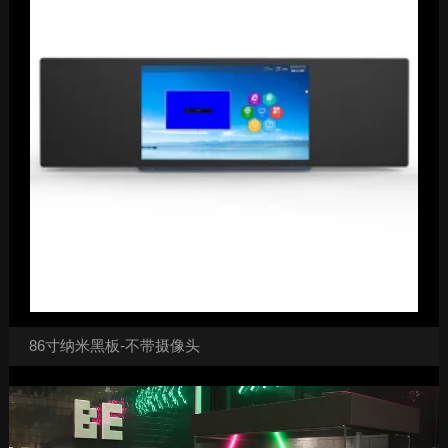
86寸纳米黑板-不带摄像头