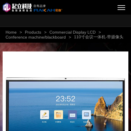
Home
>
Products
>
Commercial Display LCD
>
110寸会议一体机-带摄像头
Conference machine/blackboard
>