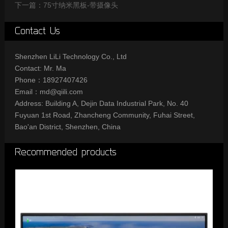
下一篇：75寸纳米黑板-带摄像头
Contact Us
Shenzhen LiLi Technology Co., Ltd
Contact: Mr. Ma
Phone：18927407426
Email：md@qiili.com
Address: Building A, Dejin Data Industrial Park, No. 40
Fuyuan 1st Road, Zhancheng Community, Fuhai Street,
Bao'an District, Shenzhen, China
Recommended products