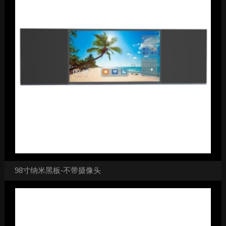
98寸纳米黑板-不带摄像头