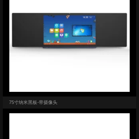
75寸纳米黑板-带摄像头