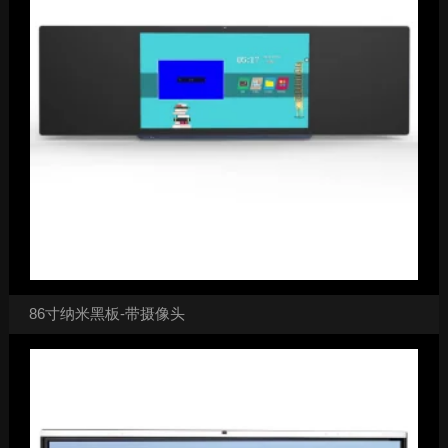
86寸纳米黑板-带摄像头